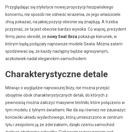
Przyglądając się stylistyce nowej propozycji hiszpańskiego
koncernu, nie sposób nie odnieść wrażenia, że jego właściciele
chcą pokazać, na jakiej pozycji obecnie się znajdują. A trzeba
przyznać, że ta jest obecnie bardzo wysoka. Co więcej, prezydent
firmy jasno określił, że
nowy Seat Ibiza
pokazuje kierunek, w
którym będą podążały najnowsze modele Seata. Można zatem
spodziewać się, że każdy następny będzie agresywnym,
aczkolwiek nadal eleganckim samochodem.
Charakterystyczne detale
Mówiąc o wyglądzie najnowszej Ibizy, nie można przejść
obojętnie obok charakterystycznych detali, do których z
pewnością można zaliczyć masywne błotniki, które połączono w
tym modelu z tylnymi światłami. Nie da się również nie zauważyć
końcwóki układu wydechowego, którą umieszczono w centrum
tyłu i zespolono ją ze zderzakiem, dzięki czemu samochód
zyskuje atrakcyjną sylwetkę. Ciekawym rozwiązaniem jest