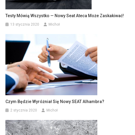
Testy Mówią Wszystko — Nowy Seat Ateca Może Zaskakiwać!
13 stycznia 2020
Michoł
Czym Będzie Wyróżniał Się Nowy SEAT Alhambra?
2 stycznia 2020
Michoł