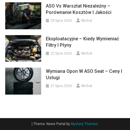
ASO Vs Warsztat Niezależny –
Porównanie Kosztów I Jakości
29 lipca 2026
Michoł
Eksploatacyjne – Kiedy Wymieniać
Filtry I Płyny
22 lipca 2026
Michoł
Wymiana Opon W ASO Seat – Ceny I
Usługi
21 lipca 2026
Michoł
|
Theme: News Portal by
Mystery Themes
.