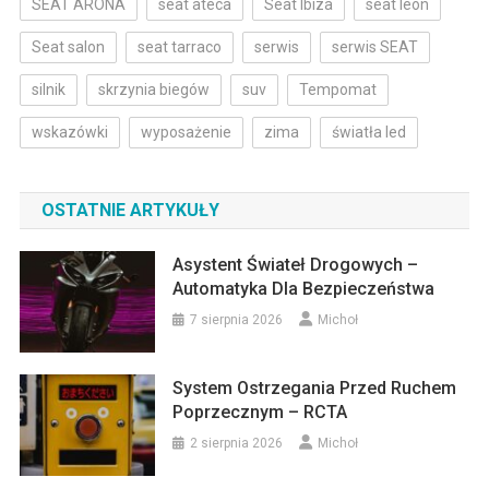
SEAT ARONA
seat ateca
Seat Ibiza
seat leon
Seat salon
seat tarraco
serwis
serwis SEAT
silnik
skrzynia biegów
suv
Tempomat
wskazówki
wyposażenie
zima
światła led
OSTATNIE ARTYKUŁY
Asystent Świateł Drogowych –
Automatyka Dla Bezpieczeństwa
7 sierpnia 2026
Michoł
System Ostrzegania Przed Ruchem
Poprzecznym – RCTA
2 sierpnia 2026
Michoł