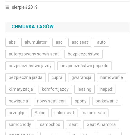
sierpień 2019
CHMURKA TAGÓW
abs
akumulator
aso
aso seat
auto
autoryzowany serwis seat
bezpieczeństwo
bezpieczeństwo jazdy
bezpieczeństwo pojazdu
bezpieczna jazda
cupra
gwarancja
hamowanie
klimatyzacja
komfort jazdy
leasing
napęd
nawigacja
nowy seat leon
opony
parkowanie
przegląd
Salon
salon seat
salon seata
samochody
samochód
seat
Seat Alhambra