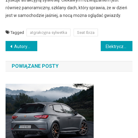
również panoramiczny, szklany dach, który sprawia, że w dzień
jest w samochodzie jaśniej, a nocą można oglądać gwiazdy.
Tagged
atgrakcyjna sylwetka
Seat Ibiza
Nawigacja
Autoryzowany salon seat poleca Wieliczkę!
Elektryczny Seat Mii będzie dostępny w Polsce
wpisu
POWIĄZANE POSTY