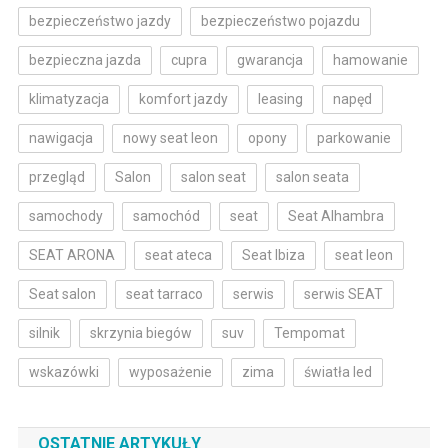
bezpieczeństwo jazdy
bezpieczeństwo pojazdu
bezpieczna jazda
cupra
gwarancja
hamowanie
klimatyzacja
komfort jazdy
leasing
napęd
nawigacja
nowy seat leon
opony
parkowanie
przegląd
Salon
salon seat
salon seata
samochody
samochód
seat
Seat Alhambra
SEAT ARONA
seat ateca
Seat Ibiza
seat leon
Seat salon
seat tarraco
serwis
serwis SEAT
silnik
skrzynia biegów
suv
Tempomat
wskazówki
wyposażenie
zima
światła led
OSTATNIE ARTYKUŁY