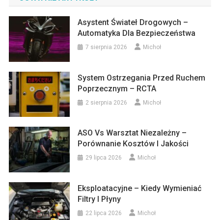
Asystent Świateł Drogowych –
Automatyka Dla Bezpieczeństwa
7 sierpnia 2026
Michoł
System Ostrzegania Przed Ruchem
Poprzecznym – RCTA
2 sierpnia 2026
Michoł
ASO Vs Warsztat Niezależny –
Porównanie Kosztów I Jakości
29 lipca 2026
Michoł
Eksploatacyjne – Kiedy Wymieniać
Filtry I Płyny
22 lipca 2026
Michoł