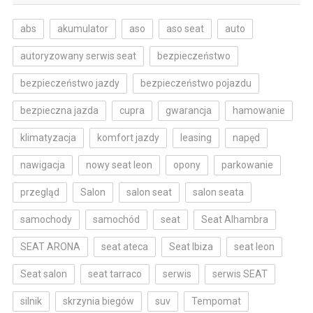
abs
akumulator
aso
aso seat
auto
autoryzowany serwis seat
bezpieczeństwo
bezpieczeństwo jazdy
bezpieczeństwo pojazdu
bezpieczna jazda
cupra
gwarancja
hamowanie
klimatyzacja
komfort jazdy
leasing
napęd
nawigacja
nowy seat leon
opony
parkowanie
przegląd
Salon
salon seat
salon seata
samochody
samochód
seat
Seat Alhambra
SEAT ARONA
seat ateca
Seat Ibiza
seat leon
Seat salon
seat tarraco
serwis
serwis SEAT
silnik
skrzynia biegów
suv
Tempomat