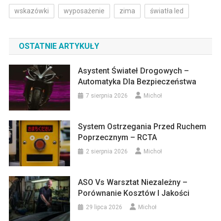
wskazówki
wyposażenie
zima
światła led
OSTATNIE ARTYKUŁY
Asystent Świateł Drogowych –
Automatyka Dla Bezpieczeństwa
7 sierpnia 2026
Michoł
System Ostrzegania Przed Ruchem
Poprzecznym – RCTA
2 sierpnia 2026
Michoł
ASO Vs Warsztat Niezależny –
Porównanie Kosztów I Jakości
29 lipca 2026
Michoł