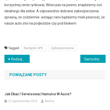
korzystnej cenie rynkowej. Wówczas na pewno znajdziemy coś
idealnego dla siebie. A odpowiednio dobrane zabezpieczenia
sprawią, że codziennie wstając rano będziemy mieli pewność, że
nasze auto stoi na podjeździe czy pod blokiem.
Tagged
Nadajnik GPS
Zabezpieczenia
Nawigacja
Rodzaje felg w samochodach Seat Leon i Seat Ibiza
Samochód skrojony na miarę Twoich potrzeb
wpisu
POWIĄZANE POSTY
Jak Dbać I Serwisować Hamulce W Aucie?
27 października 2019
Michoł