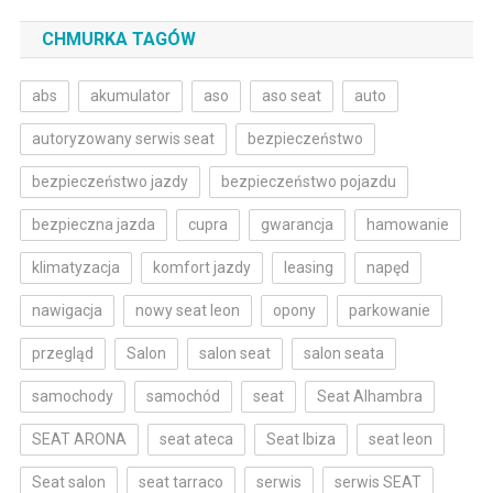
CHMURKA TAGÓW
abs
akumulator
aso
aso seat
auto
autoryzowany serwis seat
bezpieczeństwo
bezpieczeństwo jazdy
bezpieczeństwo pojazdu
bezpieczna jazda
cupra
gwarancja
hamowanie
klimatyzacja
komfort jazdy
leasing
napęd
nawigacja
nowy seat leon
opony
parkowanie
przegląd
Salon
salon seat
salon seata
samochody
samochód
seat
Seat Alhambra
SEAT ARONA
seat ateca
Seat Ibiza
seat leon
Seat salon
seat tarraco
serwis
serwis SEAT