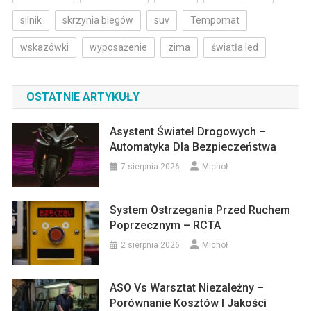
silnik
skrzynia biegów
suv
Tempomat
wskazówki
wyposażenie
zima
światła led
OSTATNIE ARTYKUŁY
Asystent Świateł Drogowych –
Automatyka Dla Bezpieczeństwa
7 sierpnia 2026
Michoł
System Ostrzegania Przed Ruchem
Poprzecznym – RCTA
2 sierpnia 2026
Michoł
ASO Vs Warsztat Niezależny –
Porównanie Kosztów I Jakości