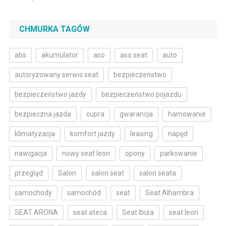
CHMURKA TAGÓW
abs
akumulator
aso
aso seat
auto
autoryzowany serwis seat
bezpieczeństwo
bezpieczeństwo jazdy
bezpieczeństwo pojazdu
bezpieczna jazda
cupra
gwarancja
hamowanie
klimatyzacja
komfort jazdy
leasing
napęd
nawigacja
nowy seat leon
opony
parkowanie
przegląd
Salon
salon seat
salon seata
samochody
samochód
seat
Seat Alhambra
SEAT ARONA
seat ateca
Seat Ibiza
seat leon