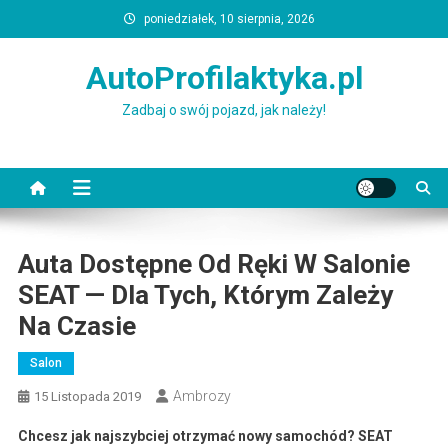
Skip
poniedziałek, 10 sierpnia, 2026
to
content
AutoProfilaktyka.pl
Zadbaj o swój pojazd, jak należy!
Auta Dostępne Od Ręki W Salonie
SEAT — Dla Tych, Którym Zależy
Na Czasie
Salon
Ambrozy
15 Listopada 2019
Chcesz jak najszybciej otrzymać nowy samochód? SEAT