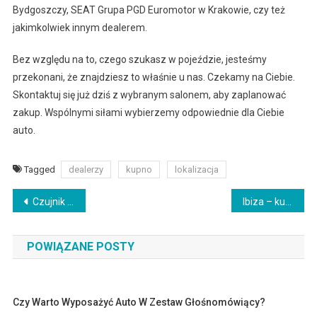
Bydgoszczy, SEAT Grupa PGD Euromotor w Krakowie, czy też
jakimkolwiek innym dealerem.
Bez względu na to, czego szukasz w pojeździe, jesteśmy
przekonani, że znajdziesz to właśnie u nas. Czekamy na Ciebie.
Skontaktuj się już dziś z wybranym salonem, aby zaplanować
zakup. Wspólnymi siłami wybierzemy odpowiednie dla Ciebie
auto.
Tagged
dealerzy
kupno
lokalizacja
Nawigacja
Czujnik parkowania – wygoda i bezpieczeństwo
Ibiza – kultowy model SEATa
wpisu
POWIĄZANE POSTY
Czy Warto Wyposażyć Auto W Zestaw Głośnomówiący?