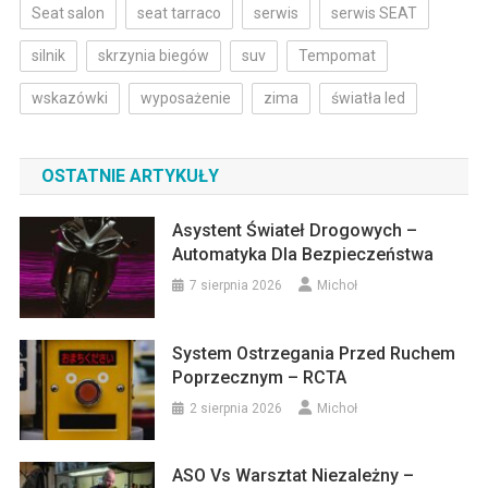
Seat salon
seat tarraco
serwis
serwis SEAT
silnik
skrzynia biegów
suv
Tempomat
wskazówki
wyposażenie
zima
światła led
OSTATNIE ARTYKUŁY
Asystent Świateł Drogowych –
Automatyka Dla Bezpieczeństwa
7 sierpnia 2026
Michoł
System Ostrzegania Przed Ruchem
Poprzecznym – RCTA
2 sierpnia 2026
Michoł
ASO Vs Warsztat Niezależny –