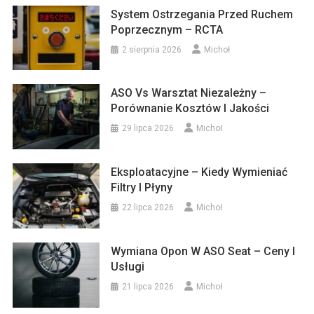
System Ostrzegania Przed Ruchem
Poprzecznym – RCTA
2 sierpnia 2026
Michoł
ASO Vs Warsztat Niezależny –
Porównanie Kosztów I Jakości
29 lipca 2026
Michoł
Eksploatacyjne – Kiedy Wymieniać
Filtry I Płyny
22 lipca 2026
Michoł
Wymiana Opon W ASO Seat – Ceny I
Usługi
21 lipca 2026
Michoł