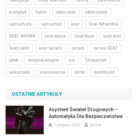
nawigacja
nowy seat leon
opony
parkowanie
przegląd
Salon
salon seat
salon seata
samochody
samochód
seat
Seat Alhambra
SEAT ARONA
seat ateca
Seat Ibiza
seat leon
Seat salon
seat tarraco
serwis
serwis SEAT
silnik
skrzynia biegów
suv
Tempomat
wskazówki
wyposażenie
zima
światła led
OSTATNIE ARTYKUŁY
Asystent Świateł Drogowych –
Automatyka Dla Bezpieczeństwa
7 sierpnia 2026
Michoł