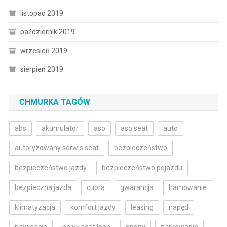
listopad 2019
październik 2019
wrzesień 2019
sierpień 2019
CHMURKA TAGÓW
abs
akumulator
aso
aso seat
auto
autoryzowany serwis seat
bezpieczeństwo
bezpieczeństwo jazdy
bezpieczeństwo pojazdu
bezpieczna jazda
cupra
gwarancja
hamowanie
klimatyzacja
komfort jazdy
leasing
napęd