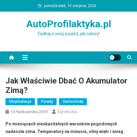
Skip
poniedziałek, 10 sierpnia, 2026
to
content
AutoProfilaktyka.pl
Zadbaj o swój pojazd, jak należy!
Jak Właściwie Dbać O Akumulator
Zimą?
Eksploatacja
Porady
Samochody
Agnieszka
14 Października 2019
Po miesiącach nieskazitelnych warunków pogodowych
nadeszła zima. Temperatury na minusie, silny wiatr i śnieg